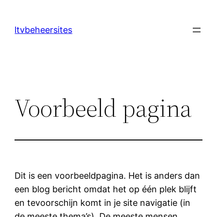
Ga
naar
ltvbeheersites
de
inhoud
Voorbeeld pagina
Dit is een voorbeeldpagina. Het is anders dan
een blog bericht omdat het op één plek blijft
en tevoorschijn komt in je site navigatie (in
de meeste thema’s). De meeste mensen